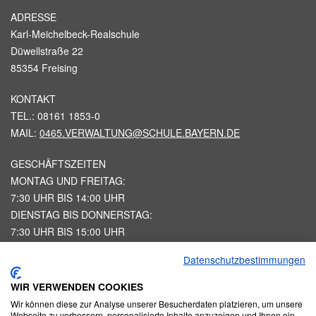
ADRESSE
Karl-Meichelbeck-Realschule
Düwellstraße 22
85354 Freising
KONTAKT
TEL.: 08161 1853-0
MAIL:
0465.VERWALTUNG@SCHULE.BAYERN.DE
GESCHÄFTSZEITEN
MONTAG UND FREITAG:
7:30 UHR BIS 14:00 UHR
DIENSTAG BIS DONNERSTAG:
7:30 UHR BIS 15:00 UHR
Datenschutzbestimmungen
STARTSEITE
IMPRESSUM
WIR VERWENDEN COOKIES
HAUSORDNUNG KMRS
Wir können diese zur Analyse unserer Besucherdaten platzieren, um unsere
DATENSCHUTZERKLAERUNG
Webseite zu verbessern, personalisierte Inhalte anzuzeigen und Ihnen ein