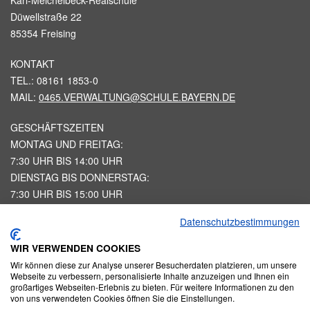
Karl-Meichelbeck-Realschule
Düwellstraße 22
85354 Freising
KONTAKT
TEL.: 08161 1853-0
MAIL:
0465.VERWALTUNG@SCHULE.BAYERN.DE
GESCHÄFTSZEITEN
MONTAG UND FREITAG:
7:30 UHR BIS 14:00 UHR
DIENSTAG BIS DONNERSTAG:
7:30 UHR BIS 15:00 UHR
Datenschutzbestimmungen
STARTSEITE
IMPRESSUM
WIR VERWENDEN COOKIES
HAUSORDNUNG KMRS
Wir können diese zur Analyse unserer Besucherdaten platzieren, um unsere
DATENSCHUTZERKLAERUNG
Webseite zu verbessern, personalisierte Inhalte anzuzeigen und Ihnen ein
großartiges Webseiten-Erlebnis zu bieten. Für weitere Informationen zu den
DATENSCHUTZBEAUFTRAGTER
von uns verwendeten Cookies öffnen Sie die Einstellungen.