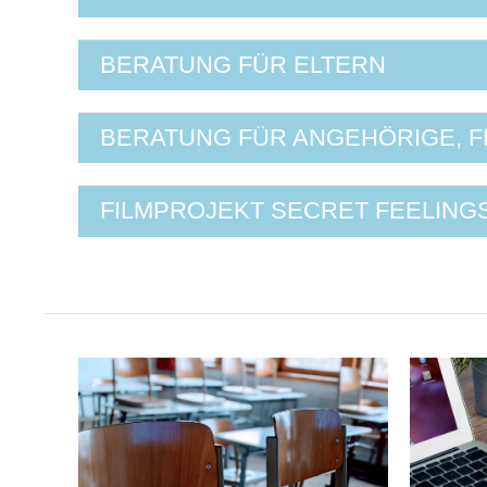
BERATUNG FÜR ELTERN
BERATUNG FÜR ANGEHÖRIGE, 
FILMPROJEKT SECRET FEELING